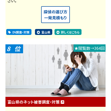
さい。
探偵の選び方
一発見積もり
DV調査・対策
富山県
詳しくはこちら
8
★閲覧数→364回
富山県のネット被害調査・対策