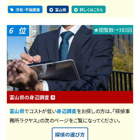
浮気・不倫調査
富山県
詳しくはこちら
6
★閲覧数→383回
富山県の身辺調査
富山県
でコストが低い
身辺調査
をお探しの方は、『探偵事
務所ラクヤス』の次のページをご覧になってください。
探偵の選び方