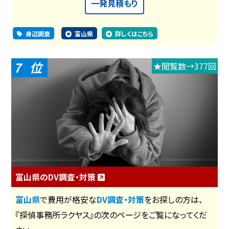
一発見積もり
身辺調査
富山県
詳しくはこちら
7
★閲覧数→377回
富山県のDV調査・対策
富山県
で費用が格安な
DV調査・対策
をお探しの方は、
『探偵事務所ラクヤス』の次のページをご覧になってくだ