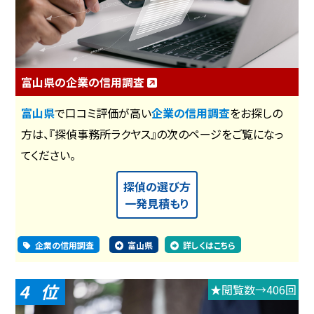
富山県の企業の信用調査
富山県
で口コミ評価が高い
企業の信用調査
をお探しの
方は、『探偵事務所ラクヤス』の次のページをご覧になっ
てください。
探偵の選び方
一発見積もり
企業の信用調査
富山県
詳しくはこちら
4
★閲覧数→406回