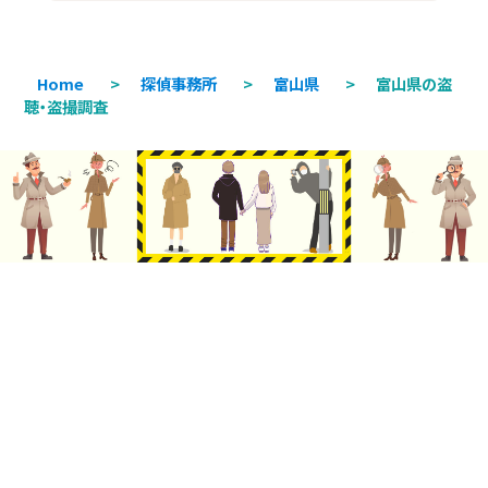
Home
>
探偵事務所
>
富山県
>
富山県の盗
聴・盗撮調査