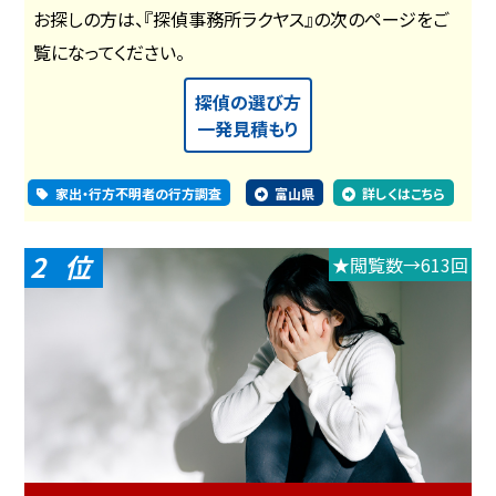
お探しの方は、『探偵事務所ラクヤス』の次のページをご
覧になってください。
探偵の選び方
一発見積もり
家出・行方不明者の行方調査
富山県
詳しくはこちら
2
★閲覧数→613回