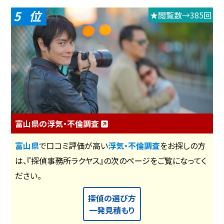
5
★閲覧数→385回
富山県の浮気・不倫調査
富山県
で口コミ評価が高い
浮気・不倫調査
をお探しの方
は、『探偵事務所ラクヤス』の次のページをご覧になってく
ださい。
探偵の選び方
一発見積もり